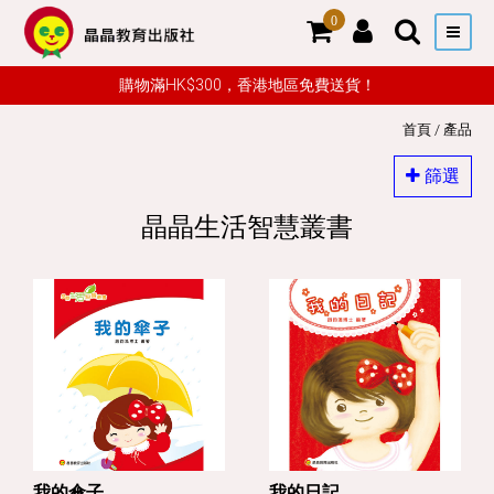
0
購物滿HK$300，香港地區免費送貨！
首頁
/
產品
篩選
晶晶生活智慧叢書
我的傘子
我的日記