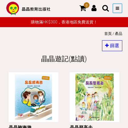
0
購物滿HK$300，香港地區免費送貨！
首頁
/
產品
篩選
晶晶遊記(點讀)
晶晶跨海遊
晶晶登高去