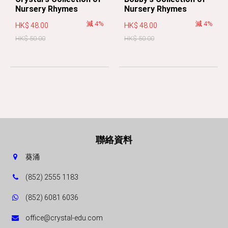
Nursery Rhymes
Nursery Rhymes
減 4%
減 4%
HK$ 48.00
HK$ 48.00
HK$ 50.00
HK$ 50.00
聯絡資料
葵涌
(852) 2555 1183
(852) 6081 6036
office@crystal-edu.com